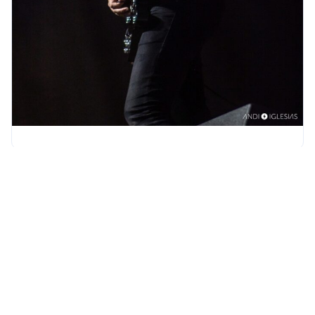
Mis Aficiones
Además de mi faceta deportiva, toco la guitarra en varias
formaciones musicales del Val Miñor. La música es mi
escape y mi forma de expresarme. Cada ensayo y cada
concierto son momentos en los que puedo conectar con la
gente de una manera especial y auténtica. Aunque la
música es una gran pasión, el tenis siempre ha tenido un
lugar especial en mi corazón.